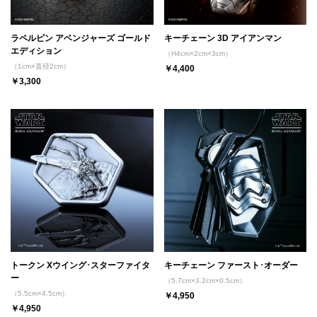
ラペルピン アベンジャーズ ゴールド
キーチェーン 3D アイアンマン
エディション
（H4cm×2cm×3cm）
（1cm×直径2cm）
￥4,400
￥3,300
トークン Xウイング･スターファイタ
キーチェーン ファースト･オーダー
ー
（5.7cm×3.2cm×0.5cm）
（5.5cm×4.5cm）
￥4,950
￥4,950