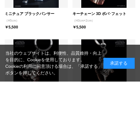
ミニチュア ブラックパンサー
キーチェーン 3D ボバ･フェット
（H5cm）
（H3cm×2cm）
￥5,500
￥5,500
当社のウェブサイトは、利便性、品質維持・向上
を目的に、Cookieを使用しております。
承諾する
Cookieの利用に同意頂ける場合は、「承諾する」
ボタンを押してください。
キーチェーン 3D ストーム･トルーパ
キーチェーン 3D カイロ･レン
ー
（H3cm×2cm×2.5cm）
（H3cm×2.5cm）
￥5,500
￥5,500