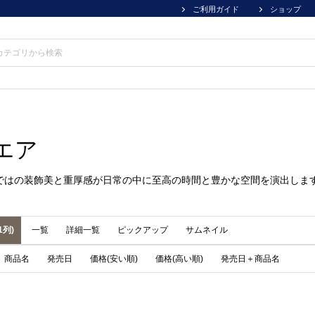
ご利用ガイド
ショップ
エア
ではの装飾美と重厚感が日常の中に至高の時間と豊かな空間を演出しま
1列)
一覧
詳細一覧
ピックアップ
サムネイル
商品名
発売日
価格(安い順)
価格(高い順)
発売日＋商品名