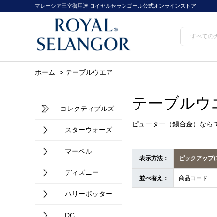
マレーシア王室御用達 ロイヤルセランゴール公式オンラインストア
ホーム
>
テーブルウエア
テーブルウ
コレクティブルズ
ピューター（錫合金）なら
スターウォーズ
マーベル
表示方法：
ピックアップ(
ディズニー
並べ替え：
商品コード
ハリーポッター
DC