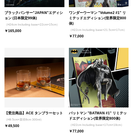
ブラックパンサー"JAPAN"エディシ
ワンダーウーマン "Volume2 #1" リ
ョン (日本限定99体)
ミテッドエディション(世界限定800
体)
（H24cm Including base×22cm×15cm）
（H22cm Including base×21.5cm×17cm）
￥165,000
￥77,000
【受注商品】ACE タンブラーセット
バットマン "BATMAN #1" リミテッ
ドエディション(世界限定800体)
（H9.5cm×直径8cm 300ml）
（H22cm Including base×17cm×19cm）
￥49,500
￥77,000