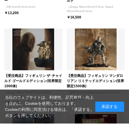
ー
ルド
（H9.5cm×6.5cm×1cm）
（Grogu H6cm×6cm×3.5cm, Stand
H3cm×6cm×6.5cm）
￥13,200
￥16,500
【受注商品】フィギュリン ザ･チャイ
【受注商品】フィギュリン マンダロ
ルド ゴールドエディション(世界限定
リアン リミテッドエディション(世界
1000体)
限定1500体)
（Grogu H6cm×6cm×3.5cm, Stand
（H20.5cm Including base×22cm×14cm）
H3cm×6cm×6.5cm）
当社のウェブサイトは、利便性、品質維持・向上
￥88,000
￥27,500
を目的に、Cookieを使用しております。
承諾する
Cookieの利用に同意頂ける場合は、「承諾する」
ボタンを押してください。