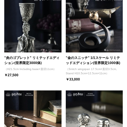
"炎のゴブレット" リミテッドエディ
"金のスニッチ" 1/1スケール リミテ
ション(世界限定3000体)
ッドエディション(世界限定1000体)
（H21.5cm Including base×直径11cm）
（Snitch wingspan 17.5cm×直径3.5cm,
Stand H10.5cm×12.5cm×11cm）
￥27,500
￥33,000