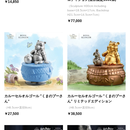
￥14,850
（Sculpture H30cm Including
base×18.5cm×17cm, Backdrop
H21.5cm×14.5cm×7cm）
￥77,000
カルーセルオルゴール "くまのプーさ
カルーセルオルゴール "くまのプーさ
ん"
ん" リミテッドエディション
（H8.5cm×直径8cm）
（H8.5cm×直径8cm）
￥27,500
￥38,500