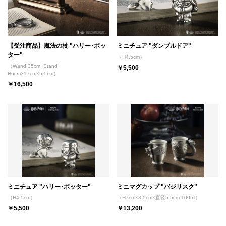
【受注商品】魔法の杖 "ハリー･ポッ
ミニチュア "ダンブルドア"
ター"
（H4.5cm）
（Wand 35cm, Stand
￥5,500
H6cm×17cm×5.5cm）
￥16,500
ミニチュア "ハリー･ポッター"
ミニマグカップ "バジリスク"
（H4.5cm）
（H7cm×8.5cm×直径5.5cm 100ml）
￥5,500
￥13,200