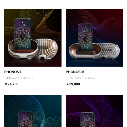
PHONOS L
PHONOS M
（H9cm×14cm×10cm）
（H7cm×15.5cm×8cm）
￥24,750
￥19,800