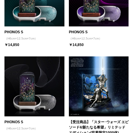
PHONOS S
PHONOS S
（H6cm×12.5cm×7cm）
（H6cm×12.5cm×7cm）
￥14,850
￥14,850
PHONOS S
【受注商品】「スター･ウォーズ エピ
ソード4/新たなる希望」リミテッド
（H6cm×12.5cm×7cm）
エディション(世界限定1000体)