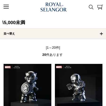
\5,000未満
並べ替え
[1～20件]
20
件あります