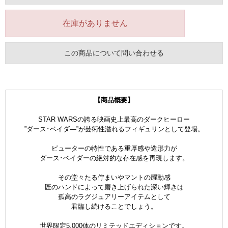
在庫がありません
この商品について問い合わせる
【商品概要】
STAR WARSの誇る映画史上最高のダークヒーロー
”ダース･ベイダ―”が芸術性溢れるフィギュリンとして登場。
ピューターの特性である重厚感や造形力が
ダース･ベイダーの絶対的な存在感を再現します。
その堂々たる佇まいやマントの躍動感
匠のハンドによって磨き上げられた深い輝きは
孤高のラグジュアリーアイテムとして
君臨し続けることでしょう。
世界限定5,000体のリミテッドエディションです。