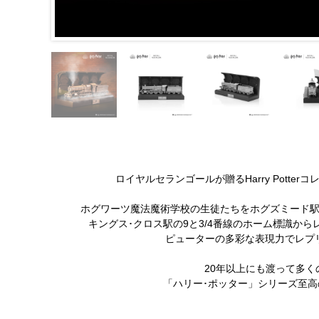
ロイヤルセランゴールが贈るHarry Potte
ホグワーツ魔法魔術学校の生徒たちをホグズミード
キングス･クロス駅の9と3/4番線のホーム標識か
ピューターの多彩な表現力でレプ
20年以上にも渡って多
「ハリー･ポッター」シリーズ至